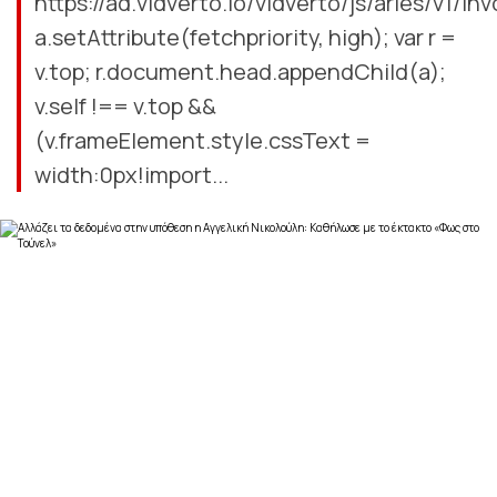
https://ad.vidverto.io/vidverto/js/aries/v1/inv
a.setAttribute(fetchpriority, high); var r =
v.top; r.document.head.appendChild(a);
v.self !== v.top &&
(v.frameElement.style.cssText =
width:0px!import...