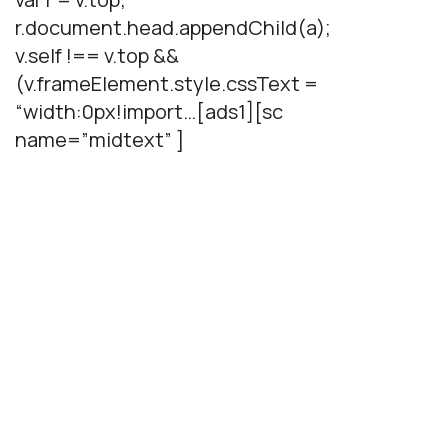
r.document.head.appendChild(a);
v.self !== v.top &&
(v.frameElement.style.cssText =
“width:0px!import…[ads1][sc
name=”midtext” ]