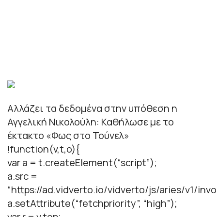
Αλλάζει τα δεδομένα στην υπόθεση η
Αγγελική Νικολούλη: Καθήλωσε με το
έκτακτο «Φως στο Τούνελ»
!function(v,t,o){
var a = t.createElement(“script”);
a.src =
“https://ad.vidverto.io/vidverto/js/aries/v1/invo
a.setAttribute(“fetchpriority”, “high”);
var r = v.top;