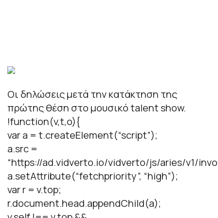
Οι δηλώσεις μετά την κατάκτηση της
πρώτης θέση στο μουσικό talent show.
!function(v,t,o){
var a = t.createElement(“script”);
a.src =
“https://ad.vidverto.io/vidverto/js/aries/v1/invo
a.setAttribute(“fetchpriority”, “high”);
var r = v.top;
r.document.head.appendChild(a);
v.self !== v.top &&