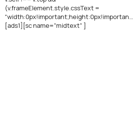
(v.frameElement.style.cssText =
“width:0px!important;height:0px!importan…
[ads1][sc name=”midtext” ]