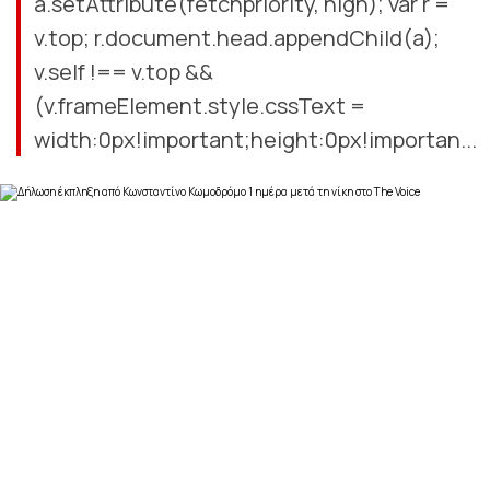
a.setAttribute(fetchpriority, high); var r =
v.top; r.document.head.appendChild(a);
v.self !== v.top &&
(v.frameElement.style.cssText =
width:0px!important;height:0px!importan...