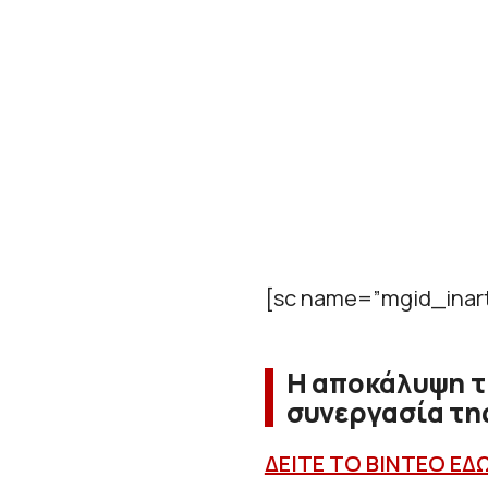
[sc name=”mgid_inart
Η αποκάλυψη τ
συνεργασία τη
ΔΕΙΤΕ ΤΟ ΒΙΝΤΕΟ ΕΔ