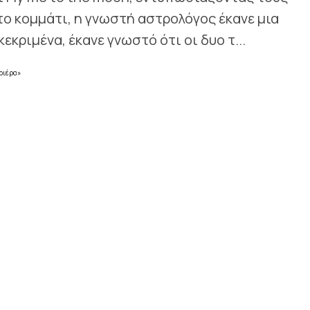
το κομμάτι, η γνωστή αστρολόγος έκανε μια
κριμένα, έκανε γνωστό ότι οι δυο τ...