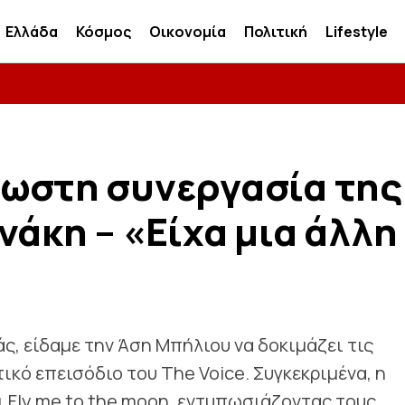
Ελλάδα
Κόσμος
Οικονομία
Πολιτική
Lifestyle
νωστη συνεργασία της
νάκη – «Είχα μια άλλη
, είδαμε την Άση Μπήλιου να δοκιμάζει τις
ικό επεισόδιο του The Voice. Συγκεκριμένα, η
 Fly me to the moon, εντυπωσιάζοντας τους