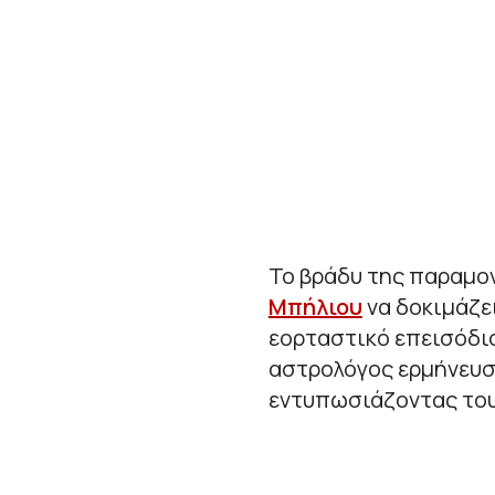
Το βράδυ της παραμο
Μπήλιου
να δοκιμάζει
εορταστικό επεισόδι
αστρολόγος ερμήνευσε
εντυπωσιάζοντας τους