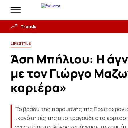
Trends
LIFESTYLE
Άση Μπήλιου: H άγ
με τον Γιώργο Μαζω
καριέρα»
Το βράδυ της παραμονής της Πρωτοχρονιάς
ικανότητές της στο τραγούδι στο εορταστ
γνωστή αστρολόγος ερμήνευσε το κομμάτι