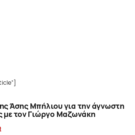
icle”]
ης Άσης Μπήλιου για την άγνωστη
ς με τον Γιώργο Μαζωνάκη
Ω