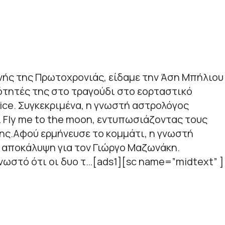
νής της Πρωτοχρονιάς, είδαμε την Άση Μπήλιου
νότητές της στο τραγούδι στο εορταστικό
ice. Συγκεκριμένα, η γνωστή αστρολόγος
 Fly me to the moon, εντυπωσιάζοντας τους
της.Αφού ερμήνευσε το κομμάτι, η γνωστή
 αποκάλυψη για τον Γιώργο Μαζωνάκη.
γνωστό ότι οι δυο τ…[ads1][sc name=”midtext” ]