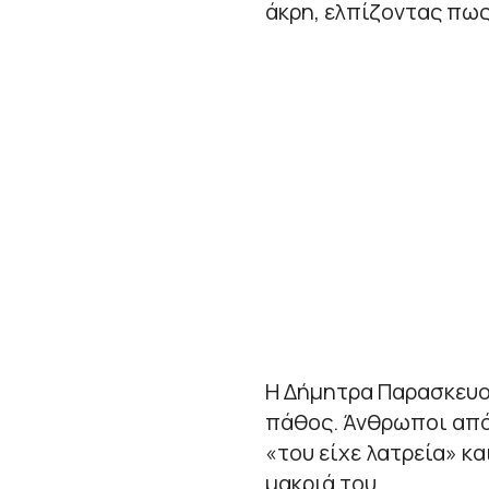
άκρη, ελπίζοντας πως
Η Δήμητρα Παρασκευο
πάθος. Άνθρωποι από
«του είχε λατρεία» κ
μακριά του.