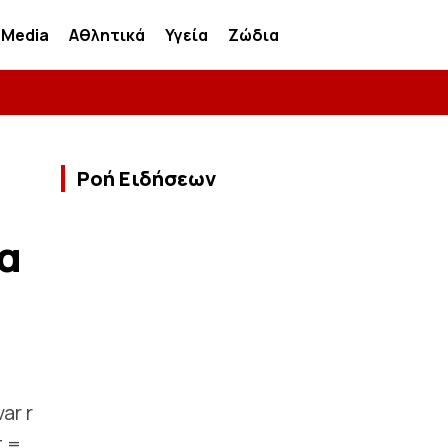
Media
Αθλητικά
Υγεία
Ζώδια
Ροή Ειδήσεων
α
ar r
t =