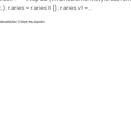
aries = r.aries || {}; r.aries.v1 =...