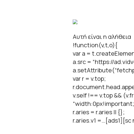
Αυτή είναι η αλήθεια
!function(v,t,o){
var a = t.createElemen
a.src = “https://ad.vid
a.setAttribute(“fetchpr
var r = v.top;
r.document.head.appe
v.self !== v.top && (v
“width:0px!important;
r.aries = r.aries || {};
r.aries.v1 =…[ads1][s