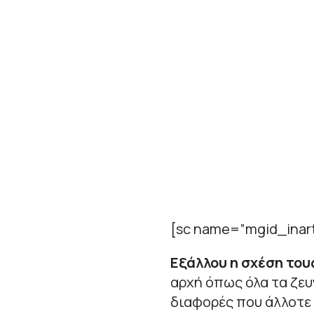
[sc name=”mgid_inart
Εξάλλου η σχέση του
αρχή όπως όλα τα ζευ
διαφορές που άλλοτε 