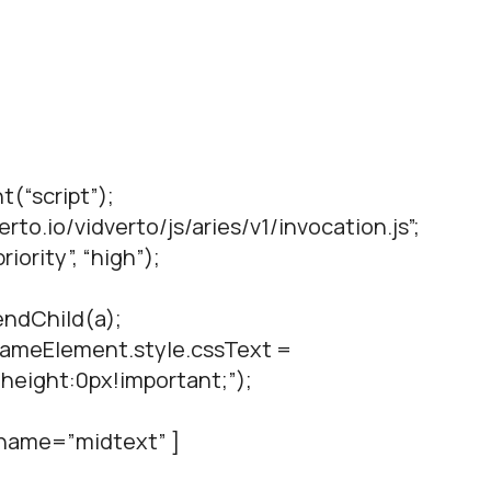
t(“script”);
verto.io/vidverto/js/aries/v1/invocation.js”;
iority”, “high”);
ndChild(a);
.frameElement.style.cssText =
height:0px!important;”);
c name=”midtext” ]