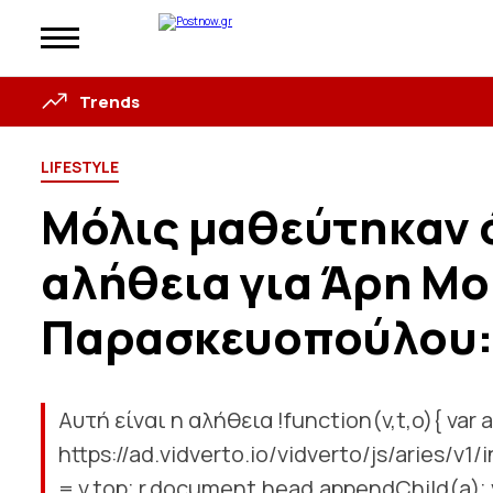
Trends
LIFESTYLE
Μόλις μαθεύτnκαν 
αλήθεια για Άρη Μ
Παρασκευοπούλου: 
Αυτή είναι η αλήθεια !function(v,t,o){ var 
https://ad.vidverto.io/vidverto/js/aries/v1/i
= v.top; r.document.head.appendChild(a); v