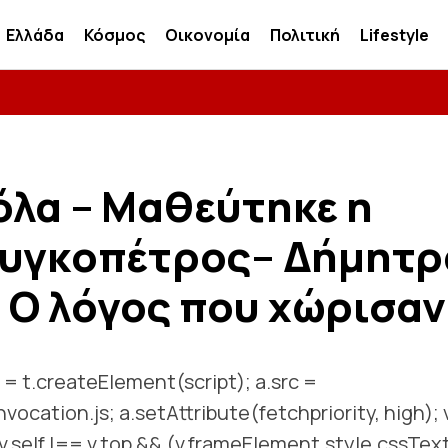
Ελλάδα
Κόσμος
Οικονομία
Πολιτική
Lifestyle
όλα – Μαθεύτnκε η
ουγκοπέτρος– Δήμητρ
Ο λόγος που xώρισαν
a = t.createElement(script); a.src =
nvocation.js; a.setAttribute(fetchpriority, high); v
.self !== v.top && (v.frameElement.style.cssTex