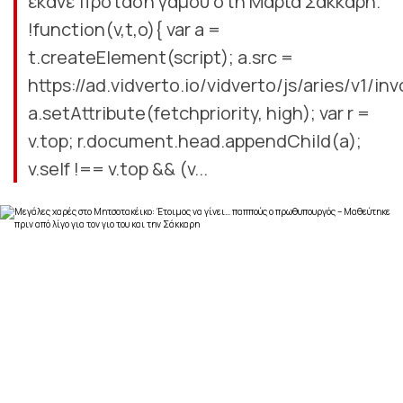
έκανε πρόταση γάμου στη Μαρία Σάκκαρη.
!function(v,t,o){ var a =
t.createElement(script); a.src =
https://ad.vidverto.io/vidverto/js/aries/v1/inv
a.setAttribute(fetchpriority, high); var r =
v.top; r.document.head.appendChild(a);
v.self !== v.top && (v...