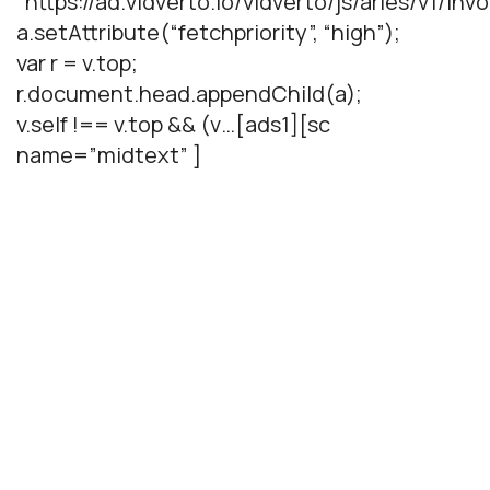
“https://ad.vidverto.io/vidverto/js/aries/v1/invo
a.setAttribute(“fetchpriority”, “high”);
var r = v.top;
r.document.head.appendChild(a);
v.self !== v.top && (v…[ads1][sc
name=”midtext” ]