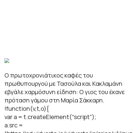
Ο πρωτοχρονιάτικος καφές του
πρωθυπουργού με Τασούλα και Κακλαμάνη
εβγάλε χαρμόσυνη είδηση: Ο γιος του έκανε
πρόταση γάμου στη Μαρία Σάκκαρη.
!function(v,t,o){
var a = t.createElement(“script”);
a.src =