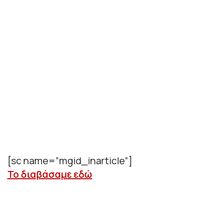
[sc name=”mgid_inarticle”]
Το διαβάσαμε εδώ