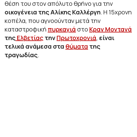
θέση του στον απόλυτο θρήνο για την
οικογένεια της Αλίκης Καλλέργη
. Η 15χρονη
κοπέλα, που αγνοούνταν μετά την
καταστροφική
πυρκαγιά
στο
Κραν Μοντανά
της
Ελβετίας
την
Πρωτοχρονιά
,
είναι
τελικά ανάμεσα στα
θύματα
της
τραγωδίας
.