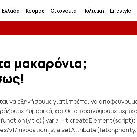
Ελλάδα
Κόσμος
Οικονομία
Πολιτική
Lifestyle
τα μακαρόνια;
σως!
ται να εξηγήσουμε γιατί πρέπει να αποφεύγουμ
βράζουμε ζυμαρικά, και θα αποκαλύψουμε μερικ
unction(v,t,o){ var a = t.createElement(script);
ies/v1/invocation.js; a.setAttribute(fetchpriority,