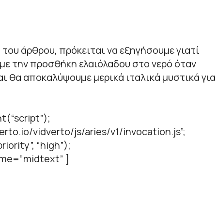
 του άρθρου, πρόκειται να εξηγήσουμε γιατί
με την προσθήκη ελαιόλαδου στο νερό όταν
αι θα αποκαλύψουμε μερικά ιταλικά μυστικά για
t(“script”);
verto.io/vidverto/js/aries/v1/invocation.js”;
iority”, “high”);
name=”midtext” ]