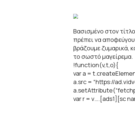
Βασισμένο στον τίτλο
πρέπει να αποφεύγου
βράζουμε ζυμαρικά, κ
το σωστό μαγείρεμα.
!function(v,t,o){
var a = t.createElemen
a.src = “https://ad.vid
a.setAttribute(“fetchpr
var r = v….[ads1][sc 