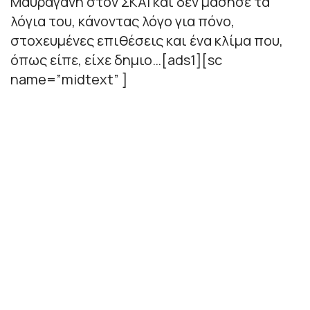
Μαυραγάνη στον ΣΚΑΪ και δεν μάσησε τα
λόγια του, κάνοντας λόγο για πόνο,
στοχευμένες επιθέσεις και ένα κλίμα που,
όπως είπε, είχε δημιο…[ads1][sc
name=”midtext” ]