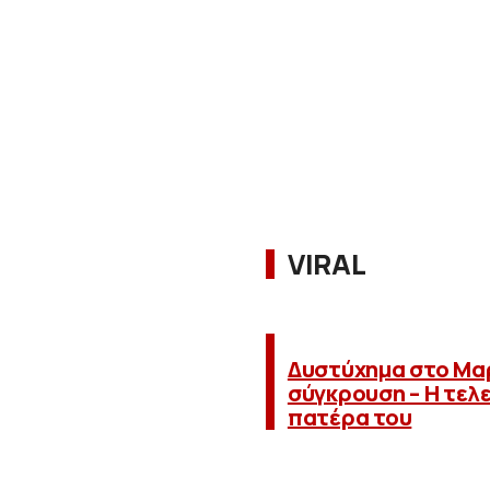
VIRAL
Δυστύχημα στο Μαρ
σύγκρουση – Η τελ
πατέρα του