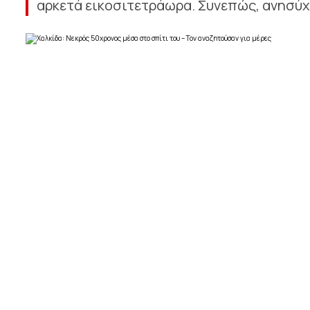
αρκετά εικοσιτετράωρα. Συνεπώς, ανησύχησ