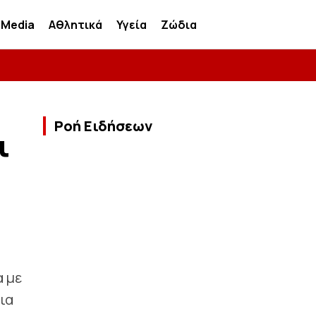
Media
Αθλητικά
Υγεία
Ζώδια
Ροή Ειδήσεων
ι
α με
ια