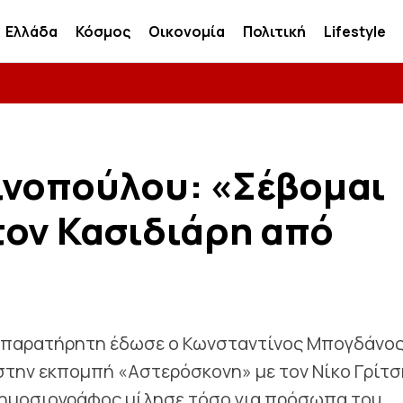
Ελλάδα
Κόσμος
Οικονομία
Πολιτική
Lifestyle
ινοπούλου: «Σέβομαι
τον Κασιδιάρη από
 απαρατήρητη έδωσε ο Κωνσταντίνος Μπογδάνος
στην εκπομπή «Αστερόσκονη» με τον Νίκο Γρίτσ
 δημοσιογράφος μίλησε τόσο για πρόσωπα του