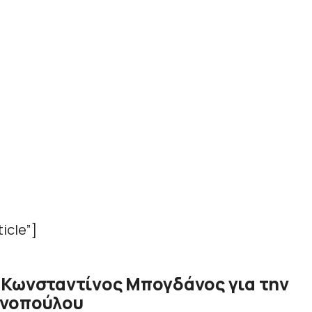
icle”]
 Κωνσταντίνος Μπογδάνος για την
ινοπούλου