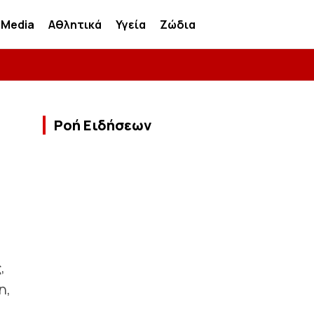
Media
Αθλητικά
Υγεία
Ζώδια
Ροή Ειδήσεων
,
η,