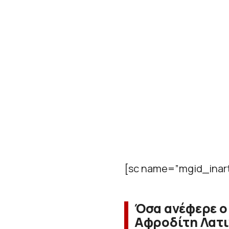
[sc name=”mgid_inart
Όσα ανέφερε ο
Αφροδίτη Λατ