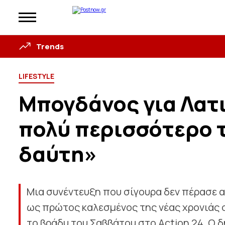
Trends
LIFESTYLE
Μπογδάνος για Λατ
πολύ περισσότερο 
δαύτη»
Μια συνέντευξη που σίγουρα δεν πέρασε
ως πρώτος καλεσμένος της νέας χρονιάς 
το βράδυ του Σαββάτου στο Action 24. Ο