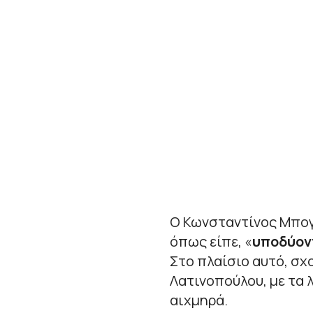
Ο Κωνσταντίνος Μπογ
όπως είπε, «
υποδύοντ
Στο πλαίσιο αυτό, σχ
Λατινοπούλου, με τα λ
αιχμηρά.