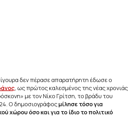
σίγουρα δεν πέρασε απαρατήρητη έδωσε ο
δάνος
, ως πρώτος καλεσμένος της νέας χρονιάς
σκονη» με τον Νίκο Γρίτση, το βράδυ του
 24. Ο δημοσιογράφος
μίλησε τόσο για
ύ χώρου όσο και για το ίδιο το πολιτικό