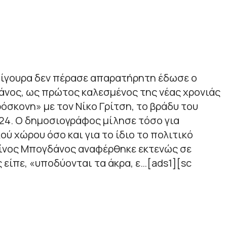
σίγουρα δεν πέρασε απαρατήρητη έδωσε ο
νος, ως πρώτος καλεσμένος της νέας χρονιάς
σκονη» με τον Νίκο Γρίτση, το βράδυ του
24. Ο δημοσιογράφος μίλησε τόσο για
ύ χώρου όσο και για το ίδιο το πολιτικό
νος Μπογδάνος αναφέρθηκε εκτενώς σε
 είπε, «υποδύονται τα άκρα, ε…[ads1][sc