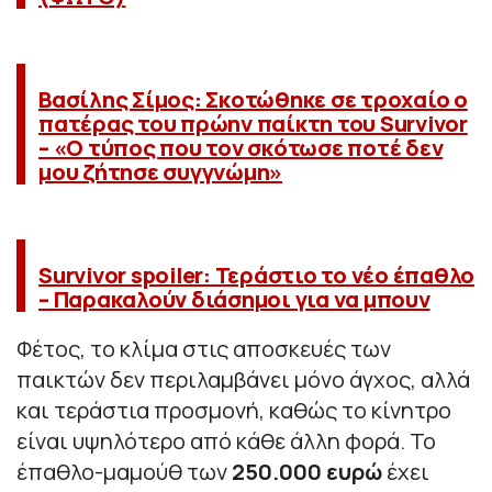
Βασίλης Σίμος: Σκοτώθηκε σε τροχαίο ο
πατέρας του πρώην παίκτη του Survivor
– «O τύπος που τον σκότωσε ποτέ δεν
μου ζήτησε συγγνώμη»
Survivor spoiler: Τεράστιο το νέο έπαθλο
– Παρακαλούν διάσημοι για να μπουν
Φέτος, το κλίμα στις αποσκευές των
παικτών δεν περιλαμβάνει μόνο άγχος, αλλά
και τεράστια προσμονή, καθώς το κίνητρο
είναι υψηλότερο από κάθε άλλη φορά. Το
έπαθλο-μαμούθ των
250.000 ευρώ
έχει