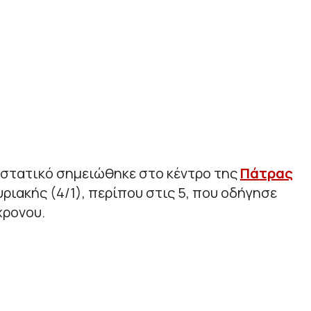
ιστατικό σημειώθηκε στο κέντρο της
Πάτρας
ριακής (4/1), περίπου στις 5, που οδήγησε
χρονου.