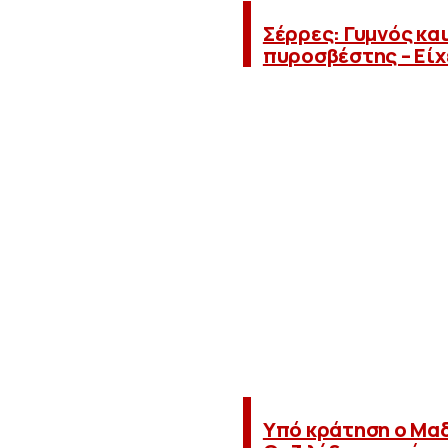
Σέρρες: Γυμνός κα
πυροσβέστης – Είχ
Υπό κράτηση ο Μαδ