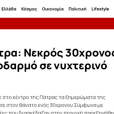
Ελλάδα
Κόσμος
Οικονομία
Πολιτική
Lifestyle
τρα: Νεκρός 30χρονο
οδαρμό σε νυχτερινό
 στο κέντρο της Πάτρας τα ξημερώματα της
γησε στον θάνατο ενός 30χρονου.Σύμφωνα με
έες που διασκέδαζαν στην περιοχή παρεξηγήθη