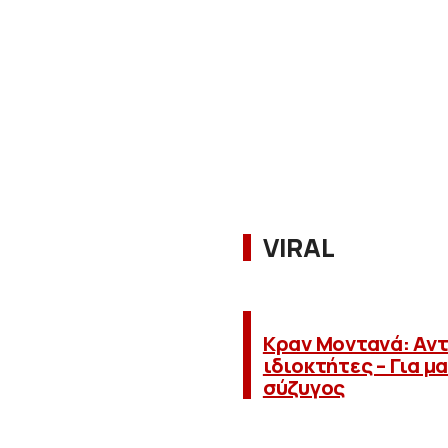
VIRAL
Κραν Μοντανά: Αντ
ιδιοκτήτες – Για 
σύζυγος