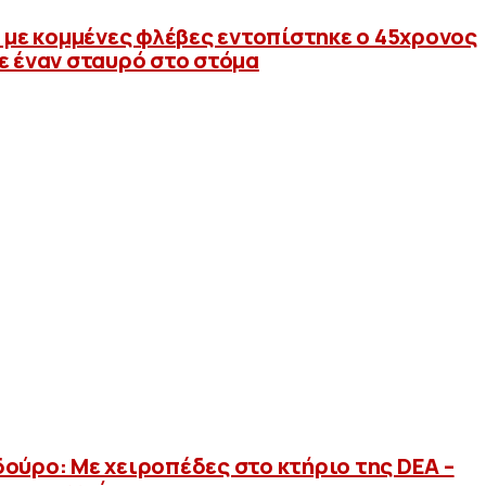
ι με κομμένες φλέβες εντοπίστηκε ο 45χρονος
ε έναν σταυρό στο στόμα
ούρο: Με χειροπέδες στο κτήριο της DEA –