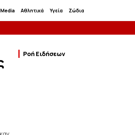
Media
Αθλητικά
Υγεία
Ζώδια
Ροή Ειδήσεων
ς
καν