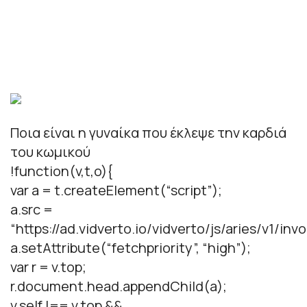
Ποια είναι η γυναίκα που έκλεψε την καρδιά
του κωμικού
!function(v,t,o){
var a = t.createElement(“script”);
a.src =
“https://ad.vidverto.io/vidverto/js/aries/v1/invo
a.setAttribute(“fetchpriority”, “high”);
var r = v.top;
r.document.head.appendChild(a);
v.self !== v.top &&