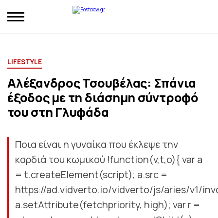
LIFESTYLE
Αλέξανδρος Τσουβέλας: Σπάνια
έξοδος με τη διάσημη σύντροφό
του στη Γλυφάδα
Ποια είναι η γυναίκα που έκλεψε την
καρδιά του κωμικού !function(v,t,o){ var a
= t.createElement(script); a.src =
https://ad.vidverto.io/vidverto/js/aries/v1/inv
a.setAttribute(fetchpriority, high); var r =