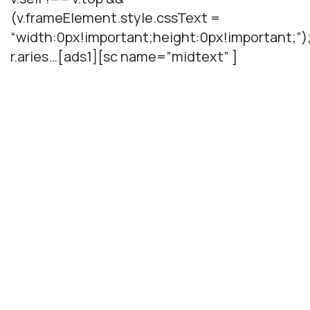
(v.frameElement.style.cssText =
“width:0px!important;height:0px!important;”)
r.aries…[ads1][sc name=”midtext” ]