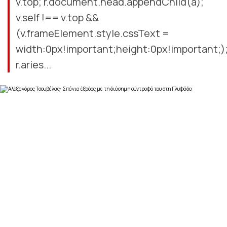
v.top; r.document.head.appendChild(a);
v.self !== v.top &&
(v.frameElement.style.cssText =
width:0px!important;height:0px!important;)
r.aries...