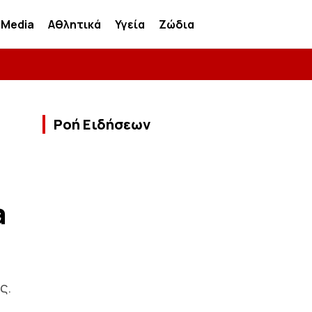
Media
Αθλητικά
Υγεία
Ζώδια
Ροή Ειδήσεων
a
ς.