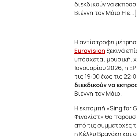
διεκδικούν να εκπροσ
Βιέννη τον Μάιο.Η ε…
Η αντίστροφη μέτρηση
Eurovision
ξεκινά επ
υπόσχεται μουσική, χ
Ιανουαρίου 2026, η Ε
τις 19:00 έως τις 22:0
διεκδικούν να εκπρ
Βιέννη τον Μάιο.
Η εκπομπή «Sing for G
Φιναλίστ» θα παρουσι
από τις συμμετοχές τ
η Κέλλυ Βρανάκη και