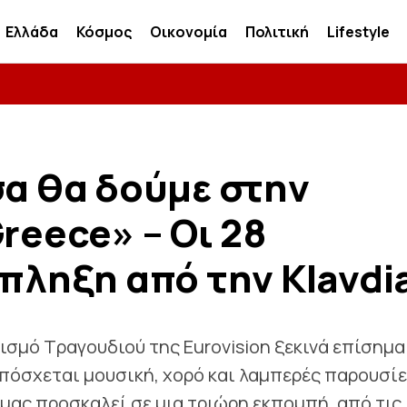
Ελλάδα
Κόσμος
Οικονομία
Πολιτική
Lifestyle
σα θα δούμε στην
reece» – Οι 28
κπληξη από την Klavdi
ισμό Τραγουδιού της Eurovision ξεκινά επίσημα
υπόσχεται μουσική, χορό και λαμπερές παρουσίε
 μας προσκαλεί σε μια τριώρη εκπομπή, από τις