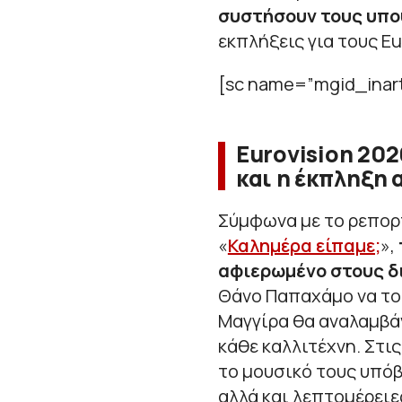
συστήσουν τους υπο
εκπλήξεις για τους Eu
[sc name=”mgid_inart
Eurovision 20
και η έκπληξη 
Σύμφωνα με το ρεπορ
«
Καλημέρα είπαμε;
»,
αφιερωμένο στους δ
Θάνο Παπαχάμο να το
Μαγγίρα θα αναλαμβάν
κάθε καλλιτέχνη. Στις
το μουσικό τους υπόβ
αλλά και λεπτομέρειες