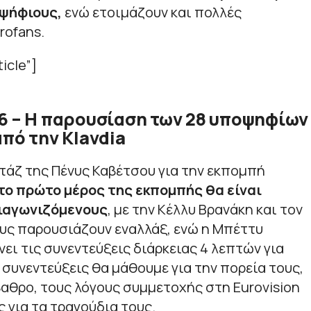
ψήφιους,
ενώ ετοιμάζουν και πολλές
rofans.
icle”]
26 – Η παρουσίαση των 28 υποψηφίων
από την Klavdia
τάζ της Πένυς Καβέτσου για την εκπομπή
το πρώτο μέρος της εκπομπής θα είναι
ιαγωνιζόμενους
, με την Κέλλυ Βρανάκη και τον
υς παρουσιάζουν εναλλάξ, ενώ η Μπέττυ
ει τις συνεντεύξεις διάρκειας 4 λεπτών για
 συνεντεύξεις θα μάθουμε για την πορεία τους,
αθρο, τους λόγους συμμετοχής στη Eurovision
 για τα τραγούδια τους.