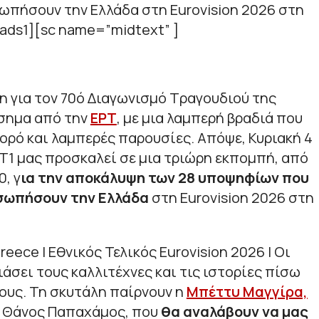
ωπήσουν την Ελλάδα στη Eurovision 2026 στη
[ads1][sc name=”midtext” ]
 για τον 70ό Διαγωνισμό Τραγουδιού της
ίσημα από την
ΕΡΤ
, με μια λαμπερή βραδιά που
ορό και λαμπερές παρουσίες. Απόψε, Κυριακή 4
ΡΤ1 μας προσκαλεί σε μια τριώρη εκπομπή, από
0, γ
ια την αποκάλυψη των 28 υποψηφίων που
οσωπήσουν την Ελλάδα
στη Eurovision 2026 στη
reece | Εθνικός Τελικός Eurovision 2026 | Οι
άσει τους καλλιτέχνες και τις ιστορίες πίσω
ους. Τη σκυτάλη παίρνουν η
Μπέττυ Μαγγίρα,
 ο Θάνος Παπαχάμος, που
θα αναλάβουν να μας