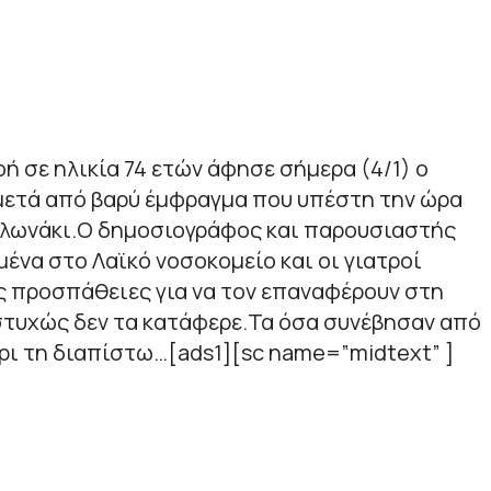
οή σε ηλικία 74 ετών άφησε σήμερα (4/1) ο
μετά από βαρύ έμφραγμα που υπέστη την ώρα
ολωνάκι.Ο δημοσιογράφος και παρουσιαστής
να στο Λαϊκό νοσοκομείο και οι γιατροί
 προσπάθειες για να τον επαναφέρουν στη
στυχώς δεν τα κατάφερε.Τα όσα συνέβησαν από
χρι τη διαπίστω…[ads1][sc name=”midtext” ]