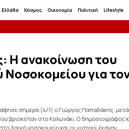
Ελλάδα
Κόσμος
Οικονομία
Πολιτική
Lifestyle
: Η ανακοίνωση του
ύ Νοσοκομείου για το
ν άφησε σήμερα (4/1) ο Γιώργος Παπαδάκης, μετά
που βρισκόταν στο Κολωνάκι.Ο δημοσιογράφος κ
ο Λαϊκό νοσοκομείο και οι γιατροί έκαναν