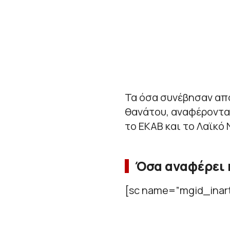
Τα όσα συνέβησαν από
θανάτου, αναφέροντα
το ΕΚΑΒ και το Λαϊκό
Όσα αναφέρει 
[sc name=”mgid_inart