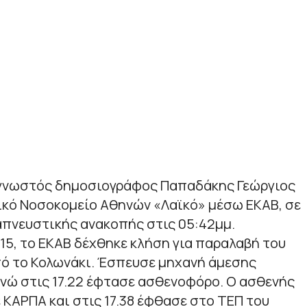
ο γνωστός δημοσιογράφος Παπαδάκης Γεώργιος
ικό Νοσοκομείο Αθηνών «Λαϊκό» μέσω ΕΚΑΒ, σε
πνευστικής ανακοπής στις 05:42μμ.
:15, το ΕΚΑΒ δέχθηκε κλήση για παραλαβή του
ό το Κολωνάκι. Έσπευσε μηχανή άμεσης
 ενώ στις 17.22 έφτασε ασθενοφόρο. Ο ασθενής
ΚΑΡΠΑ και στις 17.38 έφθασε στο ΤΕΠ του