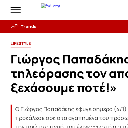
Trends
LIFESTYLE
Γιώργος Παπαδάκης
τηλεόρασης τον απο
ξεχάσουμε ποτέ!»
Ο Γιώργος Παπαδάκης έφυγε σήμερα (4/1) 
προκάλεσε σοκ στα αγαπημένα του πρόσωπ
την πρώτη στιγμή που έγινε γνωστή η απώ