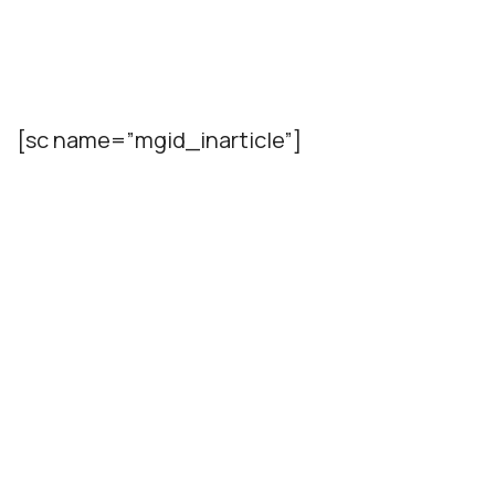
[sc name=”mgid_inarticle”]