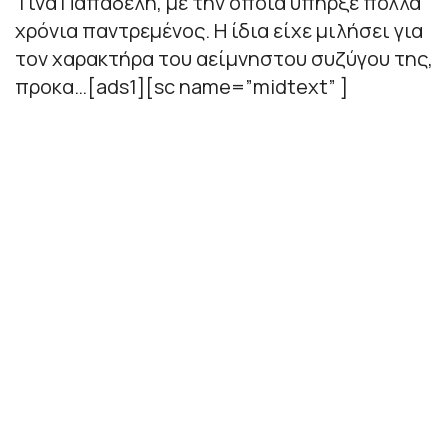
Τίνα Παπαδέλη, με την οποία υπήρξε πολλά
χρόνια παντρεμένος. Η ίδια είχε μιλήσει για
τον χαρακτήρα του αείμνηστου συζύγου της,
προκα…[ads1][sc name=”midtext” ]