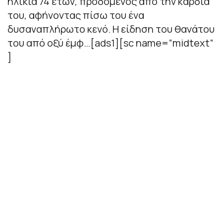
ηλικία 74 ετών, προδομένος από την καρδιά
του, αφήνοντας πίσω του ένα
δυσαναπλήρωτο κενό. Η είδηση του θανάτου
του από οξύ έμφ…[ads1][sc name=”midtext”
]