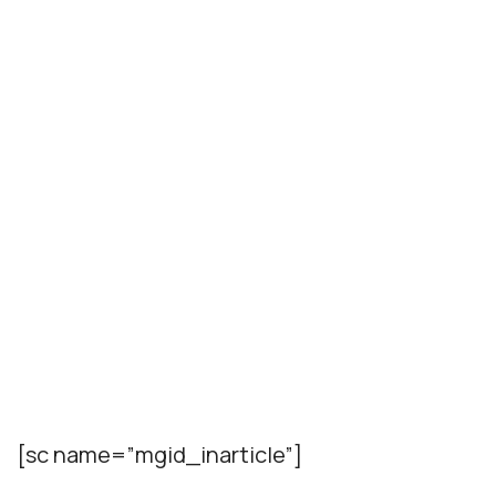
[sc name=”mgid_inarticle”]