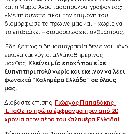
και η Μαρία Αναστασοπούλου, γράφοντας:
«Με τη συνέπεια και την επιμονή του
διαμόρφωσε τα πρωινά μας και – χωρίς να
το επιδιώκει – διαμόρφωσε κι ανθρώπους.
Έδειξε πως η δημοσιογραφία δεν είναι μόνο
εικόνα και λόγια, αλλά καθημερινός
μόχθος.
Κλείνει μία εποχή που είχε
ξυπνητήρι πολύ νωρίς και εκείνον να λέει
φωναχτά “Καλημέρα Ελλάδα” σε όλους
μας.
Διαβάστε επίσης:
Γιώργος Παπαδάκης:
Έπαθε το πρώτο έμφραγμα πριν από 20
χρόνια στον αέρα του Καλημέρα Ελλάδα!
Τώρα σιωπή, σεβασμός και ευγνωμοσύνη
»
.