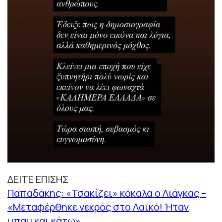
ΔΕΙΤΕ ΕΠΙΣΗΣ
Παπαδάκης: «Τσακίζει» κόκαλα ο Λιάγκας –
«Μεταφέρθηκε νεκρός στο Λαϊκό! Ήταν
μπαμ και κάτω»