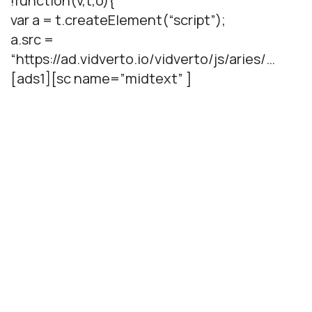
!function(v,t,o){
var a = t.createElement(“script”);
a.src =
“https://ad.vidverto.io/vidverto/js/aries/…
[ads1][sc name=”midtext” ]