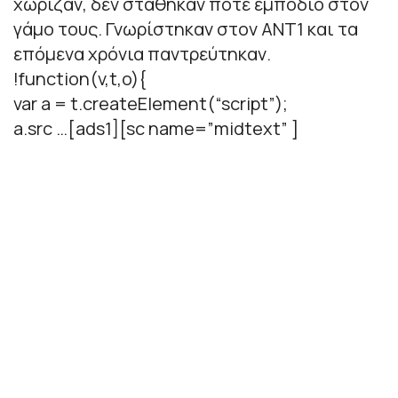
χώριζαν, δεν στάθηκαν ποτέ εμπόδιο στον
γάμο τους. Γνωρίστηκαν στον ΑΝΤ1 και τα
επόμενα χρόνια παντρεύτηκαν.
!function(v,t,o){
var a = t.createElement(“script”);
a.src …[ads1][sc name=”midtext” ]