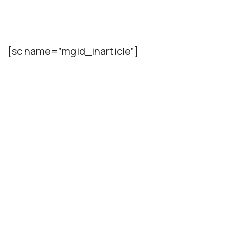
[sc name=”mgid_inarticle”]