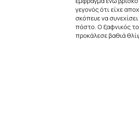
έμφραγμα ενώ βρισκότ
γεγονός ότι είχε απο
σκόπευε να συνεχίσε
πόστο. Ο ξαφνικός το
προκάλεσε βαθιά θλίψ