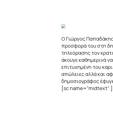
Ο Γιώργος Παπαδάκης
προσφορά του στη δη
τηλεόρασης τον κρατά
άκουγε καθημερινά να
επιτυχημένη του καρι
απώλειες αλλά και α
δημοσιογράφος έφυγε
[sc name=”midtext” ]