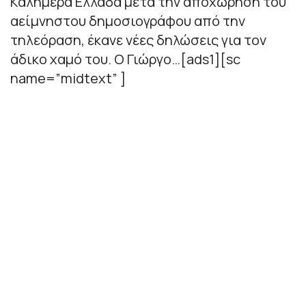
Καλημέρά Ελλάδα μετά την αποχώρηση του
αείμνηστου δημοσιογράφου από την
τηλεόραση, έκανε νέες δηλώσεις για τον
άδικο χαμό του. Ο Γιώργο…[ads1][sc
name=”midtext” ]