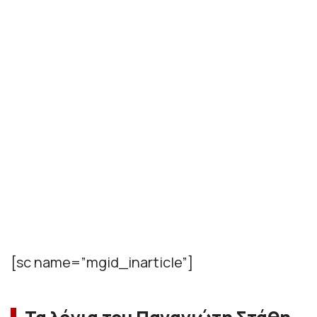
[sc name=”mgid_inarticle”]