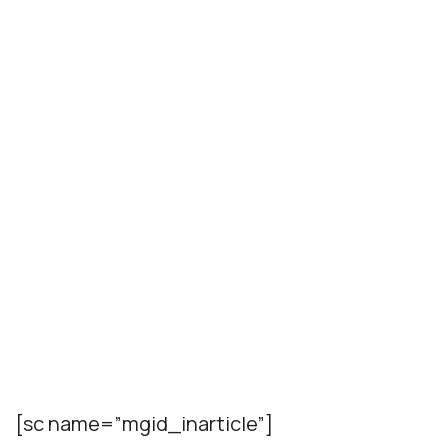
[sc name=”mgid_inarticle”]