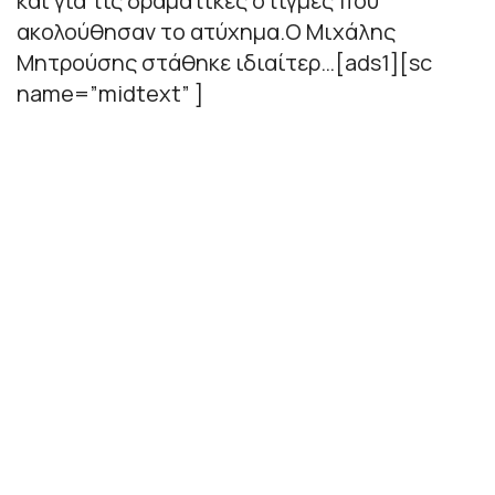
και για τις δραματικές στιγμές που
ακολούθησαν το ατύχημα.Ο Μιχάλης
Μητρούσης στάθηκε ιδιαίτερ…[ads1][sc
name=”midtext” ]