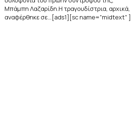
δολοφονία του πρώην συντρόφου της,
Μπάμπη Λαζαρίδη.Η τραγουδίστρια, αρχικά,
αναφέρθηκε σε…[ads1][sc name=”midtext” ]