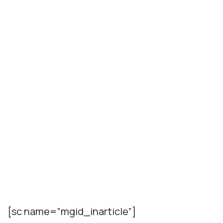
[sc name=”mgid_inarticle”]