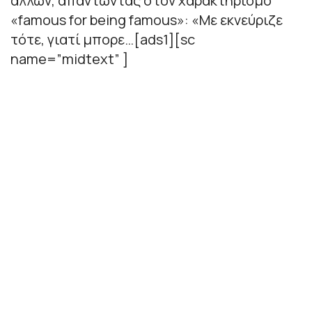
άλλων, απαντώντας στον χαρακτηρισμό
«famous for being famous»: «Με εκνεύριζε
τότε, γιατί μπορε…[ads1][sc
name=”midtext” ]