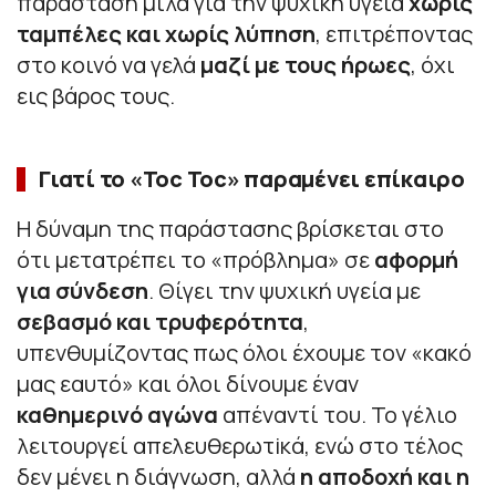
παράσταση μιλά για την ψυχική υγεία
χωρίς
ταμπέλες και χωρίς λύπηση
, επιτρέποντας
στο κοινό να γελά
μαζί με τους ήρωες
, όχι
εις βάρος τους.
Γιατί το «Toc Toc» παραμένει επίκαιρο
Η δύναμη της παράστασης βρίσκεται στο
ότι μετατρέπει το «πρόβλημα» σε
αφορμή
για σύνδεση
. Θίγει την ψυχική υγεία με
σεβασμό και τρυφερότητα
,
υπενθυμίζοντας πως όλοι έχουμε τον «κακό
μας εαυτό» και όλοι δίνουμε έναν
καθημερινό αγώνα
απέναντί του. Το γέλιο
λειτουργεί απελευθερωτiκά, ενώ στο τέλος
δεν μένει η διάγνωση, αλλά
η αποδοχή και η