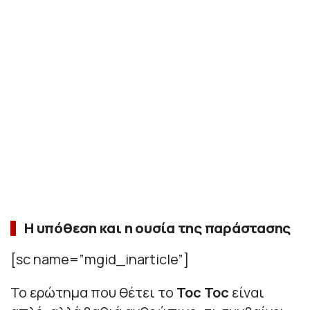
Η υπόθεση και η ουσία της παράστασης
[sc name=”mgid_inarticle”]
Το ερώτημα που θέτει το
Toc Toc
είναι