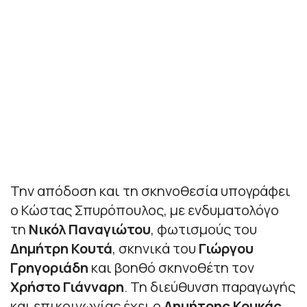
Την απόδοση και τη σκηνοθεσία υπογράφει
ο Κώστας Σπυρόπουλος, με ενδυματολόγο
τη
Νικόλ Παναγιώτου
, φωτισμούς του
Δημήτρη Κουτά
, σκηνικά του
Γιώργου
Γρηγοριάδη
και βοηθό σκηνοθέτη τον
Χρήστο Γιάνναρη
. Τη διεύθυνση παραγωγής
και επικοινωνίας έχει ο
Δημήτρης Κουκάς
,