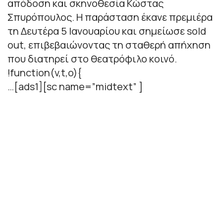
απόδοση και σκηνοθεσία Κώστας
Σπυρόπουλος. Η παράσταση έκανε πρεμιέρα
τη Δευτέρα 5 Ιανουαρίου και σημείωσε sold
out, επιβεβαιώνοντας τη σταθερή απήχηση
που διατηρεί στο θεατρόφιλο κοινό.
!function(v,t,o){
…[ads1][sc name=”midtext” ]