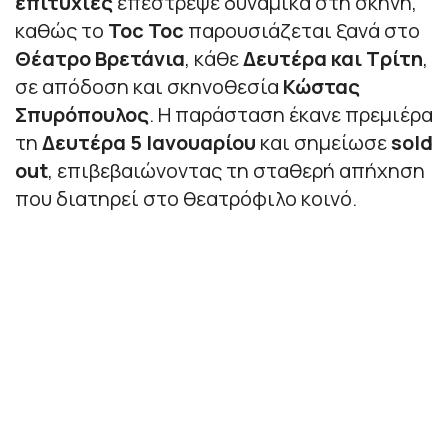
επιτυχίες
επέστρεψε δυναμικά στη σκηνή,
καθώς το
Toc Toc
παρουσιάζεται ξανά στο
Θέατρο Βρετάνια
, κάθε
Δευτέρα και Τρίτη
,
σε απόδοση και σκηνοθεσία
Κώστας
Σπυρόπουλος
. Η παράσταση έκανε πρεμιέρα
τη
Δευτέρα 5 Ιανουαρίου
και σημείωσε
sold
out
, επιβεβαιώνοντας τη σταθερή απήχηση
που διατηρεί στο θεατρόφιλο κοινό.