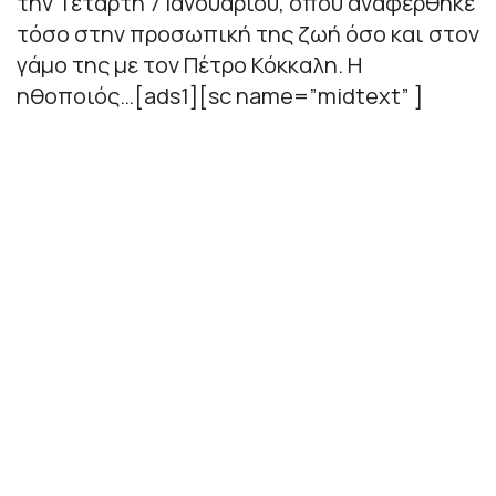
την Τετάρτη 7 Ιανουαρίου, όπου αναφέρθηκε
τόσο στην προσωπική της ζωή όσο και στον
γάμο της με τον Πέτρο Κόκκαλη. Η
ηθοποιός…[ads1][sc name=”midtext” ]