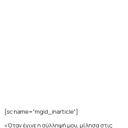
[sc name=”mgid_inarticle”]
«Όταν έγινε η σύλληψή μου, μίλησα στις