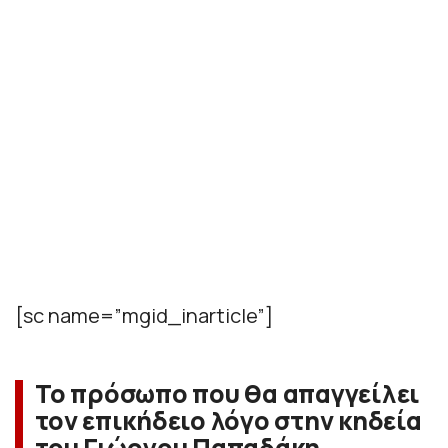
[sc name=”mgid_inarticle”]
Το πρόσωπο που θα απαγγείλει
τον επικήδειο λόγο στην κηδεία
του Γιώργου Παπαδάκη