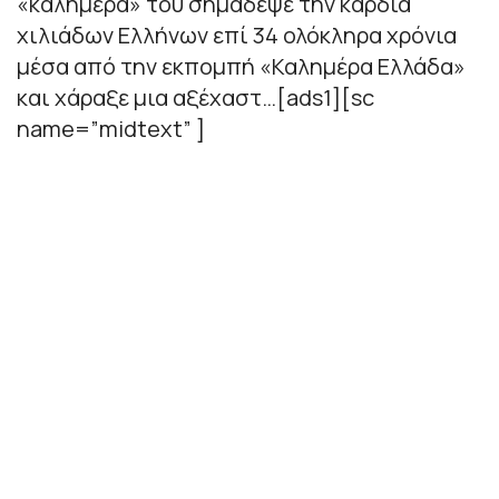
«καλημέρα» του σημάδεψε την καρδιά
χιλιάδων Ελλήνων επί 34 ολόκληρα χρόνια
μέσα από την εκπομπή «Καλημέρα Ελλάδα»
και χάραξε μια αξέχαστ…[ads1][sc
name=”midtext” ]