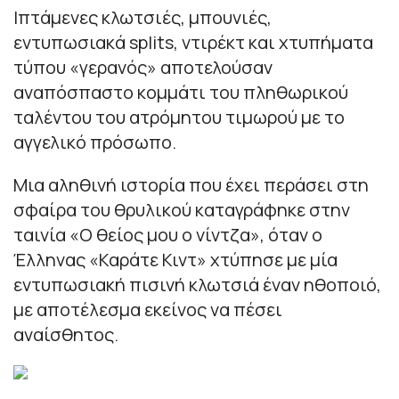
Iπτάμενες κλωτσιές, μπουνιές,
εντυπωσιακά splits, ντιρέκτ και χτυπήματα
τύπου «γερανός» αποτελούσαν
αναπόσπαστο κομμάτι του πληθωρικού
ταλέντου του ατρόμητου τιμωρού με το
αγγελικό πρόσωπο.
Μια αληθινή ιστορία που έχει περάσει στη
σφαίρα του θρυλικού καταγράφηκε στην
ταινία «Ο θείος μου ο νίντζα», όταν ο
Έλληνας «Καράτε Κιντ» χτύπησε με μία
εντυπωσιακή πισινή κλωτσιά έναν ηθοποιό,
με αποτέλεσμα εκείνος να πέσει
αναίσθητος.