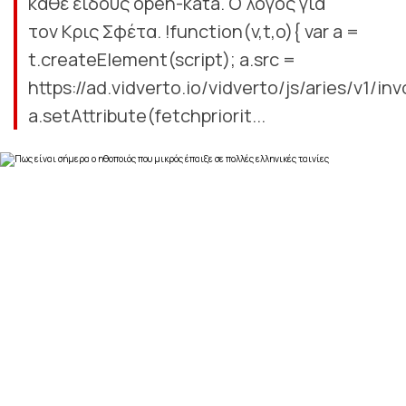
κάθε είδους open-kata. Ο λόγος για
τον Κρις Σφέτα. !function(v,t,o){ var a =
t.createElement(script); a.src =
https://ad.vidverto.io/vidverto/js/aries/v1/inv
a.setAttribute(fetchpriorit...