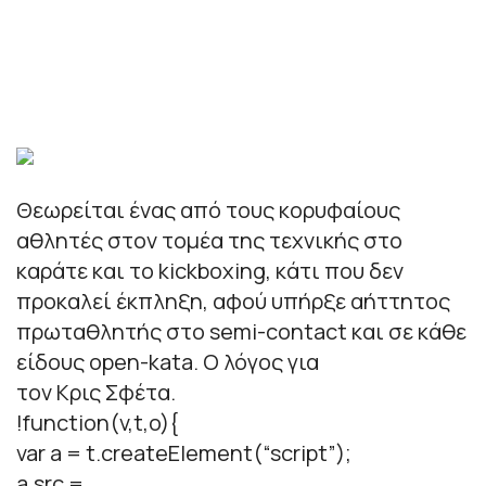
Θεωρείται ένας από τους κορυφαίους
αθλητές στον τομέα της τεχνικής στο
καράτε και το kickboxing, κάτι που δεν
προκαλεί έκπληξη, αφού υπήρξε αήττητος
πρωταθλητής στο semi-contact και σε κάθε
είδους open-kata. Ο λόγος για
τον Κρις Σφέτα.
!function(v,t,o){
var a = t.createElement(“script”);
a.src =