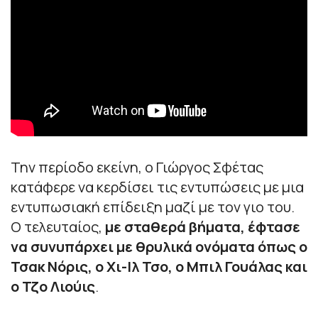
Την περίοδο εκείνη, ο Γιώργος Σφέτας
κατάφερε να κερδίσει τις εντυπώσεις με μια
εντυπωσιακή επίδειξη μαζί με τον γιο του.
Ο τελευταίος,
με σταθερά βήματα, έφτασε
να συνυπάρχει με θρυλικά ονόματα όπως ο
Τσακ Νόρις, ο Χι-Ιλ Τσο, ο Μπιλ Γουάλας και
ο Τζο Λιούις
.