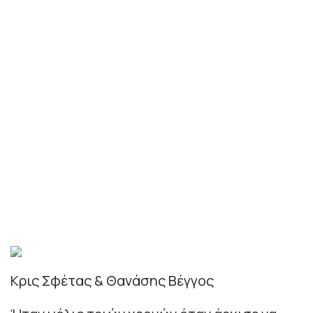
Κρις Σφέτας & Θανάσης Βέγγος