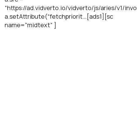
“https://ad.vidverto.io/vidverto/js/aries/v1/invo
a.setAttribute(“fetchpriorit…[ads1][sc
name=”midtext” ]