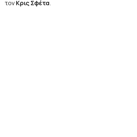
τον
Κρις
Σφέτα
.