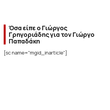
Όσα είπε ο Γιώργος
Γρηγοριάδης για τον Γιώργο
Παπαδάκη
[sc name=”mgid_inarticle”]