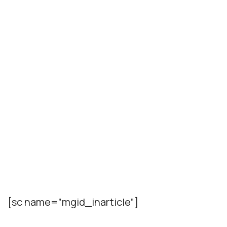
[sc name=”mgid_inarticle”]