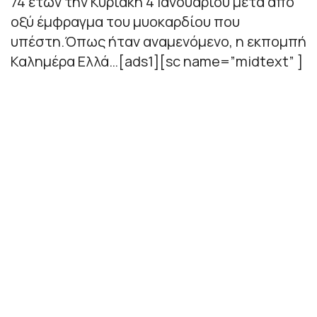
74 ετών την Κυριακή 4 Ιανουαρίου μετά από
οξύ έμφραγμα του μυοκαρδίου που
υπέστη.Όπως ήταν αναμενόμενο, η εκπομπή
Καλημέρα Ελλά…[ads1][sc name=”midtext” ]