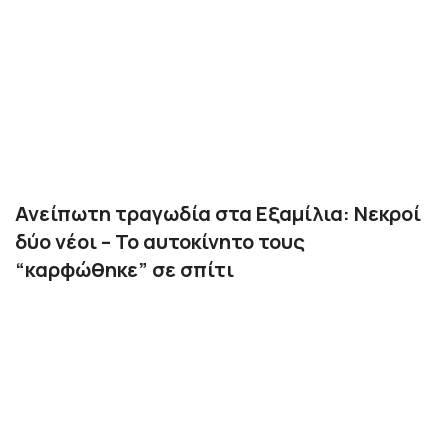
Ανείπωτη τραγωδία στα Εξαμίλια: Νεκροί
δύο νέοι – Το αυτοκίνητο τους
“καρφώθηκε” σε σπίτι