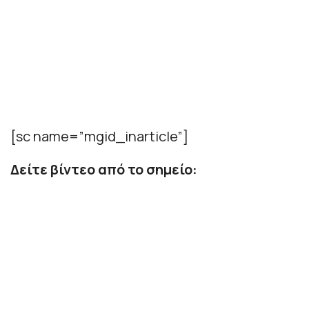
[sc name=”mgid_inarticle”]
Δείτε βίντεο από το σημείο: