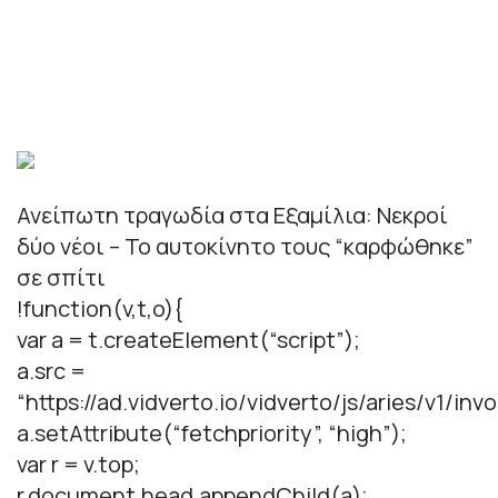
Ανείπωτη τραγωδία στα Εξαμίλια: Νεκροί
δύο νέοι – Το αυτοκίνητο τους “καρφώθηκε”
σε σπίτι
!function(v,t,o){
var a = t.createElement(“script”);
a.src =
“https://ad.vidverto.io/vidverto/js/aries/v1/invo
a.setAttribute(“fetchpriority”, “high”);
var r = v.top;
r.document.head.appendChild(a);