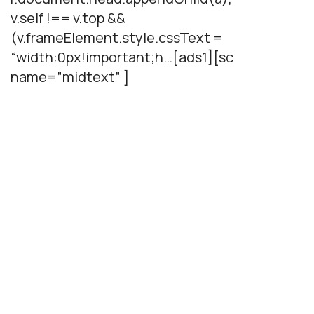
v.self !== v.top &&
(v.frameElement.style.cssText =
“width:0px!important;h…[ads1][sc
name=”midtext” ]