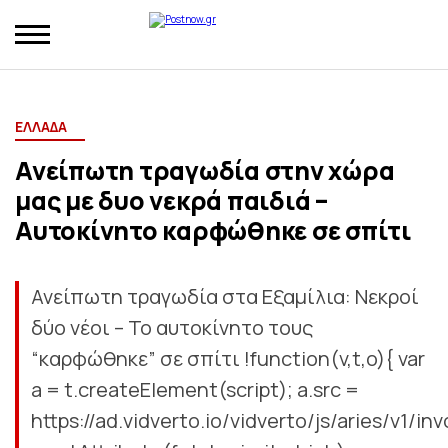
ΕΛΛΑΔΑ
Ανείπωτη τραγωδία στην χώρα
μας με δυο νεκρά παιδιά –
Αυτοκίνητο καρφώθηκε σε σπίτι
Ανείπωτη τραγωδία στα Εξαμίλια: Νεκροί
δύο νέοι – Το αυτοκίνητο τους
“καρφώθηκε” σε σπίτι !function(v,t,o){ var
a = t.createElement(script); a.src =
https://ad.vidverto.io/vidverto/js/aries/v1/inv