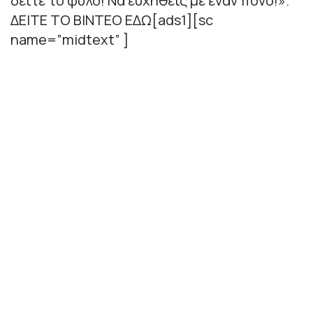
δείτε το φύλο! Να ευχηθείς με έναν πόνο!».
ΔΕΙΤΕ ΤΟ ΒΙΝΤΕΟ ΕΔΩ[ads1][sc
name=”midtext” ]