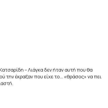
ατσαρίδη – Λιάγκα δεν ήταν αυτή που θα
ού την έκραξαν που είχε το… «θράσος» να πει
ιαστή.