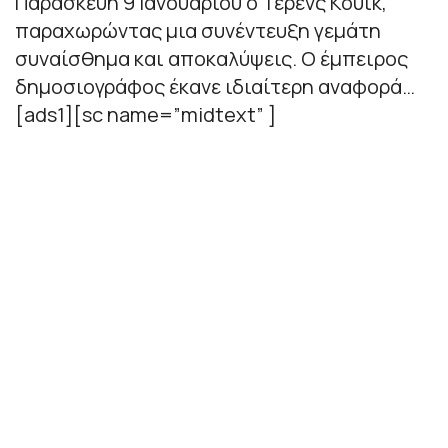
Παρασκευή 9 Ιανουαρίου ο Τέρενς Κουίκ,
παραχωρώντας μια συνέντευξη γεμάτη
συναίσθημα και αποκαλύψεις. Ο έμπειρος
δημοσιογράφος έκανε ιδιαίτερη αναφορά…
[ads1][sc name=”midtext” ]