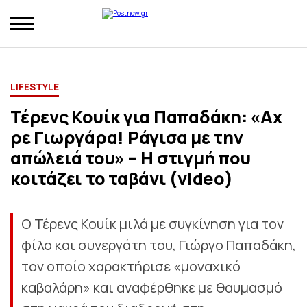
LIFESTYLE
Τέρενς Κουίκ για Παπαδάκη: «Αχ
ρε Γιωργάρα! Ράγισα με την
απώλειά του» – Η στιγμή που
κοιτάζει το ταβάνι (video)
Ο Τέρενς Κουίκ μιλά με συγκίνηση για τον
φίλο και συνεργάτη του, Γιώργο Παπαδάκη,
τον οποίο χαρακτήρισε «μοναχικό
καβαλάρη» και αναφέρθηκε με θαυμασμό