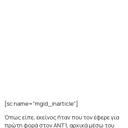
[sc name=”mgid_inarticle”]
Όπως είπε, εκείνος ήταν που τον έφερε για
πρώτη φορά στον ΑΝΤ1, αρχικά μέσω του