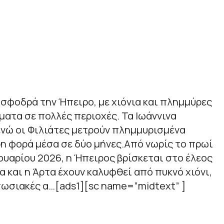
 σφοδρά την Ήπειρο, με χιόνια και πλημμύρες
ατα σε πολλές περιοχές. Τα Ιωάννινα
ενώ οι Φιλιάτες μετρούν πλημμυρισμένα
η φορά μέσα σε δύο μήνες.Από νωρίς το πρωί
ουαρίου 2026, η Ήπειρος βρίσκεται στο έλεος
να και η Άρτα έχουν καλυφθεί από πυκνό χιόνι,
ωσιακές α…[ads1][sc name=”midtext” ]