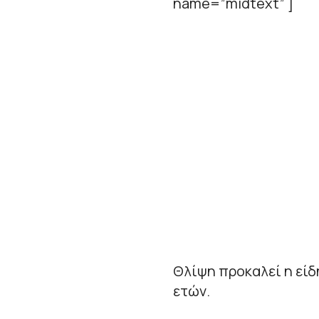
name=”midtext” ]
Θλίψη προκαλεί η είδ
ετών.