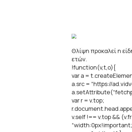
Θλίψη προκαλεί η είδ
ετών.
!function(v,t,o){
var a = t.createElemen
a.src = “https://ad.vid
a.setAttribute(“fetchpr
var r = v.top;
r.document.head.appe
v.self !== v.top && (v
“width:0px!important