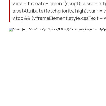
var a = t.createElement(script); a.src = htt
a.setAttribute(fetchpriority, high); var r 
v.top && (v.frameElement.style.cssText = 