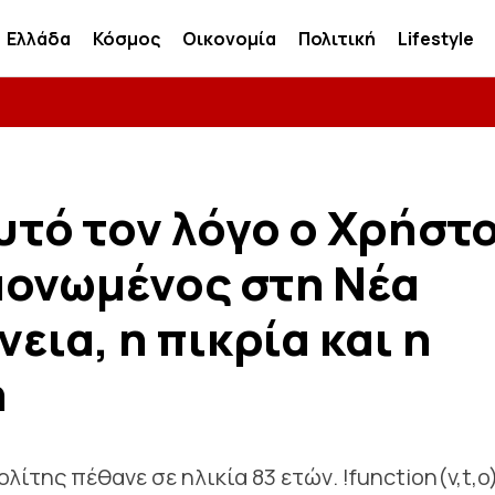
Ελλάδα
Κόσμος
Οικονομία
Πολιτική
Lifestyle
αυτό τον λόγο ο Χρήστ
μονωμένος στη Νέα
εια, η πικρία και η
η
ίτης πέθανε σε ηλικία 83 ετών. !function(v,t,o