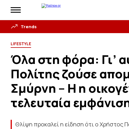
Trends
LIFESTYLE
Όλα στη φόρα: Γι’ 
Πολίτης ζούσε απο
Σμύρνη – Η η οικογέν
τελευταία εμφάνισ
Θλίψη προκαλεί η είδηση ότι ο Χρήστος Πολ