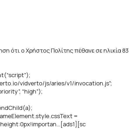
ηση ότι ο Χρήστος Πολίτης πέθανε σε ηλικία 83
t(“script”);
verto.io/vidverto/js/aries/v1/invocation.js”;
iority”, “high”);
ndChild(a);
.frameElement.style.cssText =
;height:0px!importan…[ads1][sc