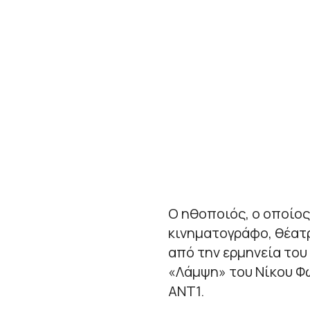
Ο ηθοποιός, ο οποίος
κινηματογράφο, θέατρ
από την ερμηνεία του
«Λάμψη» του Νίκου Φ
ΑΝΤ1.