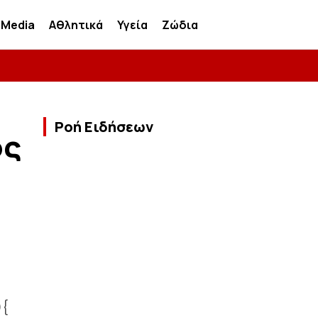
Media
Αθλητικά
Υγεία
Ζώδια
Ροή Ειδήσεων
ος
){