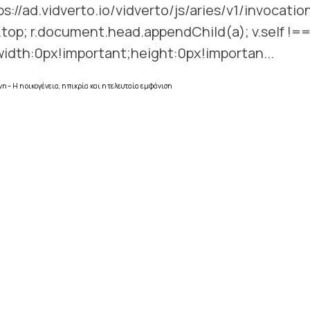
ps://ad.vidverto.io/vidverto/js/aries/v1/invocation
= v.top; r.document.head.appendChild(a); v.self !=
width:0px!important;height:0px!importan...