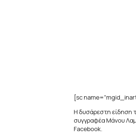
[sc name=”mgid_inart
Η δυσάρεστη είδηση τ
συγγραφέα Μάνου Λα
Facebook.