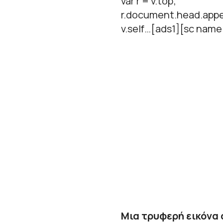
var r = v.top;
r.document.head.appe
v.self…[ads1][sc name
Μια τρυφερή εικόνα 