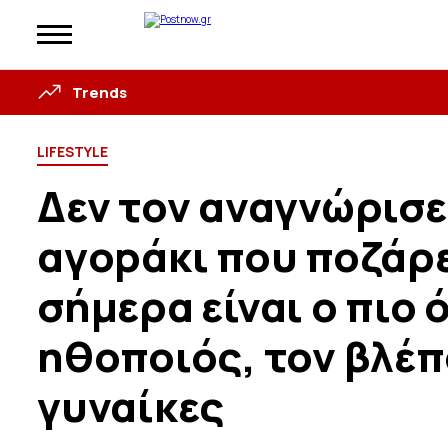
Trends
LIFESTYLE
Δεν τον αναγνώρισε
αγopάκι που ποζάρ
σήμερα είναι ο πιο
ηθοποιός, τον βλέπ
γυναίκες