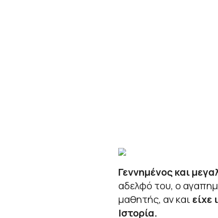
Γεννημένος και μεγα
αδελφό του, ο αγαπημ
μαθητής, αν και
είχε 
Ιστορία.