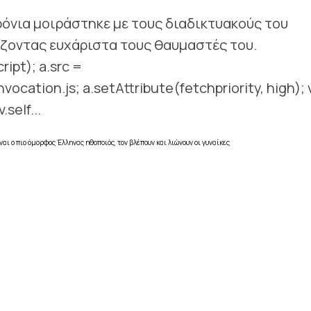
ρόνια μοιράστηκε με τους διαδικτυακούς του
άζοντας ευχάριστα τους θαυμαστές του.
ript); a.src =
nvocation.js; a.setAttribute(fetchpriority, high); v
self...