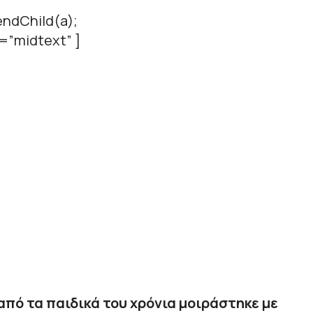
ndChild(a);
=”midtext” ]
από τα παιδικά του χρόνια μοιράστηκε με