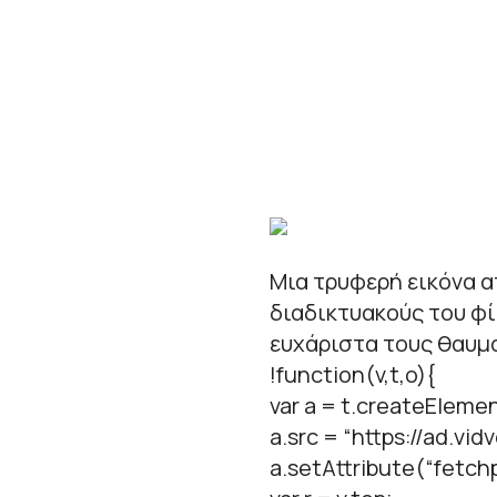
Μια τρυφερή εικόνα α
διαδικτυακούς του φί
ευχάριστα τους θαυμ
!function(v,t,o){
var a = t.createElemen
a.src = “https://ad.vid
a.setAttribute(“fetchpr