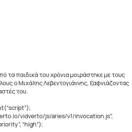
πό τα παιδικά του χρόνια μοιράστηκε με τους
λους ο Μιχάλης Λεβεντογιάννης, ξαφνιάζοντας
αστές του.
t(“script”);
verto.io/vidverto/js/aries/v1/invocation.js”;
iority”, “high”);