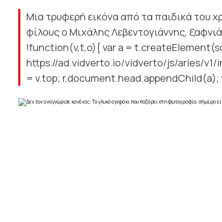
Μια τρυφερή εικόνα από τα παιδικά του χ
φίλους ο Μιχάλης Λεβεντογιάννης, ξαφνι
!function(v,t,o){ var a = t.createElement(sc
https://ad.vidverto.io/vidverto/js/aries/v1/i
= v.top; r.document.head.appendChild(a); v.