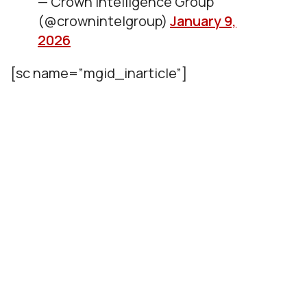
— Crown Intelligence Group
(@crownintelgroup)
January 9,
2026
[sc name=”mgid_inarticle”]