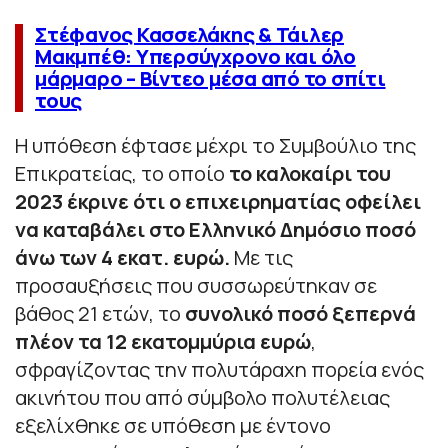
Στέφανος Κασσελάκης & Τάιλερ
Μακμπέθ: Υπερσύγχρονο και όλο
μάρμαρο – Βίντεο μέσα από το σπίτι
τους
Η υπόθεση έφτασε μέχρι το Συμβούλιο της
Επικρατείας, το οποίο
το καλοκαίρι του
2023 έκρινε ότι ο επιχειρηματίας οφείλει
να καταβάλει στο Ελληνικό Δημόσιο ποσό
άνω των 4 εκατ. ευρώ.
Με τις
προσαυξήσεις που συσσωρεύτηκαν σε
βάθος 21 ετών, το
συνολικό ποσό ξεπερνά
πλέον τα 12 εκατομμύρια ευρώ
,
σφραγίζοντας την πολυτάραχη πορεία ενός
ακινήτου που από σύμβολο πολυτέλειας
εξελίχθηκε σε υπόθεση με έντονο