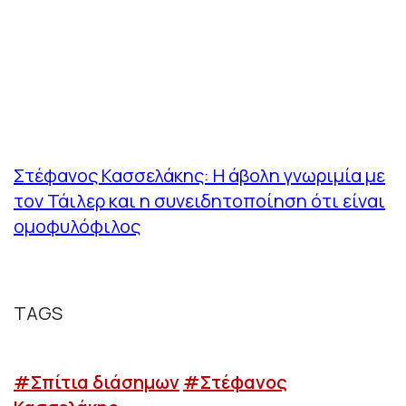
Στέφανος Κασσελάκης: Η άβολη γνωριμία με
τον Τάιλερ και η συνειδητοποίηση ότι είναι
ομοφυλόφιλος
TAGS
#Σπίτια διάσημων
#Στέφανος