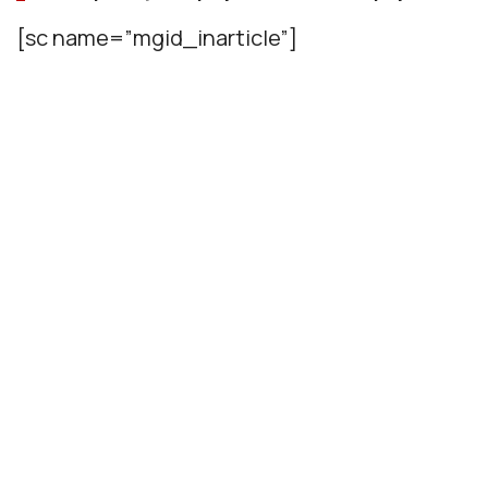
[sc name=”mgid_inarticle”]