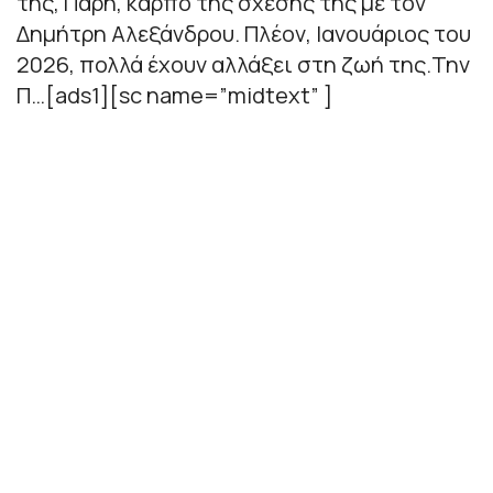
της, Πάρη, καρπό της σχέσης της με τον
Δημήτρη Αλεξάνδρου. Πλέον, Ιανουάριος του
2026, πολλά έχουν αλλάξει στη ζωή της.Την
Π…[ads1][sc name=”midtext” ]