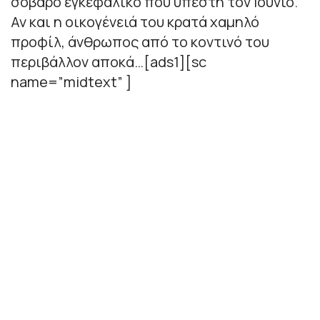
σοβαρό εγκεφαλικό που υπέστη τον Ιούνιο.
Αν και η οικογένειά του κρατά χαμηλό
προφίλ, άνθρωπος από το κοντινό του
περιβάλλον αποκά…[ads1][sc
name=”midtext” ]