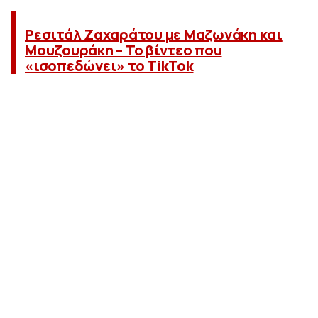
Ρεσιτάλ Ζαχαράτου με Μαζωνάκη και
Μουζουράκη – Το βίντεο που
«ισοπεδώνει» το TikTok