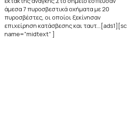
έκτακτης ανάγκης.Στο σημείο έσπευσαν
άμεσα 7 πυροσβεστικά οχήματα με 20
πυροσβέστες, οι οποίοι ξεκίνησαν
επιχείρηση κατάσβεσης και ταυτ…[ads1][sc
name=”midtext” ]