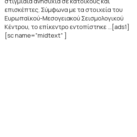
στιγμιαία ανησυχία σε κατοίκους και
επισκέπτες. Σύμφωνα με τα στοιχεία του
Ευρωπαϊκού-Μεσογειακού Σεισμολογικού
Κέντρου, το επίκεντρο εντοπίστηκε …[ads1]
[sc name=”midtext” ]