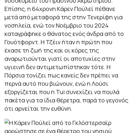
νοσοκομείο του Πράσινου Ακρωτηρίου.
Επίσης, η 64χρονη Κάρεν Πούλεϊ πέθανε
μετά από μεταφορά της στην Τενερίφη για
νοσηλεία, ενώ τον Νοέμβριο του 2024
καταγράφηκε ο θάνατος ενός άνδρα από το
Γουότφορντ. Η Τζέιν ήταν η πρώτη που
έχασε τη ζωή της και οι κόρες της
αναρωτιούνται γιατί οι αποτυχίες στην
υγιεινή δεν αντιμετωπίστηκαν τότε. Η
Πόρσια τονίζει πως κανείς δεν πρέπει να
περνά αυτό που βιώνουν, ενώ η Λούσι
εξοργίζεται που η Tui συνεχίζει να πουλά
πακέτα για τα ίδια θέρετρα, παρά το γεγονός
ότι αρνείται την ευθύνη.