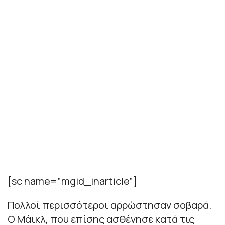
[sc name=”mgid_inarticle”]
Πολλοί περισσότεροι αρρώστησαν σοβαρά.
Ο Μάικλ, που επίσης ασθένησε κατά τις