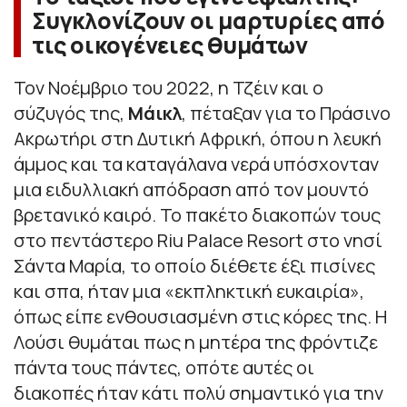
Συγκλονίζουν οι μαρτυρίες από
τις οικογένειες θυμάτων
Τον Νοέμβριο του 2022, η Τζέιν και ο
σύζυγός της,
Μάικλ
, πέταξαν για το Πράσινο
Ακρωτήρι στη Δυτική Αφρική, όπου η λευκή
άμμος και τα καταγάλανα νερά υπόσχονταν
μια ειδυλλιακή απόδραση από τον μουντό
βρετανικό καιρό. Το πακέτο διακοπών τους
στο πεντάστερο Riu Palace Resort στο νησί
Σάντα Μαρία, το οποίο διέθετε έξι πισίνες
και σπα, ήταν μια «εκπληκτική ευκαιρία»,
όπως είπε ενθουσιασμένη στις κόρες της. Η
Λούσι θυμάται πως η μητέρα της φρόντιζε
πάντα τους πάντες, οπότε αυτές οι
διακοπές ήταν κάτι πολύ σημαντικό για την