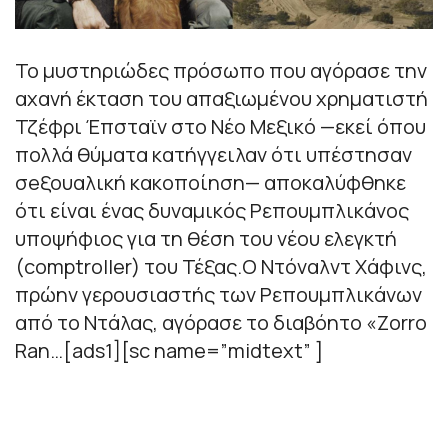
Το μυστηριώδες πρόσωπο που αγόρασε την
αχανή έκταση του απαξιωμένου χρηματιστή
Τζέφρι Έπσταϊν στο Νέο Μεξικό —εκεί όπου
πολλά θύματα κατήγγειλαν ότι υπέστησαν
σeξουαλική κακοποίηση— αποκαλύφθηκε
ότι είναι ένας δυναμικός Ρεπουμπλικάνος
υποψήφιος για τη θέση του νέου ελεγκτή
(comptroller) του Τέξας.Ο Ντόναλντ Χάφινς,
πρώην γερουσιαστής των Ρεπουμπλικάνων
από το Ντάλας, αγόρασε το διαβόητο «Zorro
Ran…[ads1][sc name=”midtext” ]