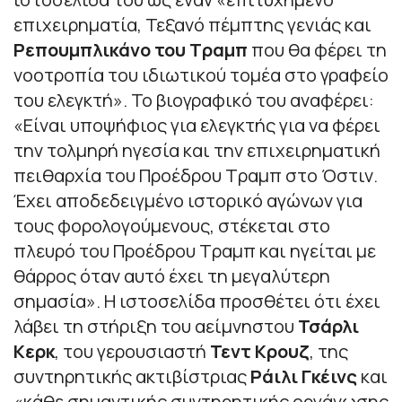
επιχειρηματία, Τεξανό πέμπτης γενιάς και
Ρεπουμπλικάνο του Τραμπ
που θα φέρει τη
νοοτροπία του ιδιωτικού τομέα στο γραφείο
του ελεγκτή». Το βιογραφικό του αναφέρει:
«Είναι υποψήφιος για ελεγκτής για να φέρει
την τολμηρή ηγεσία και την επιχειρηματική
πειθαρχία του Προέδρου Τραμπ στο Όστιν.
Έχει αποδεδειγμένο ιστορικό αγώνων για
τους φορολογούμενους, στέκεται στο
πλευρό του Προέδρου Τραμπ και ηγείται με
θάρρος όταν αυτό έχει τη μεγαλύτερη
σημασία». Η ιστοσελίδα προσθέτει ότι έχει
λάβει τη στήριξη του αείμνηστου
Τσάρλι
Κερκ
, του γερουσιαστή
Τεντ Κρουζ
, της
συντηρητικής ακτιβίστριας
Ράιλι Γκέινς
και
«κάθε σημαντικής συντηρητικής οργάνωσης