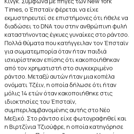
Κινγκ. Σύμφωνα με πηγές των New York
Times, ο Έπσταϊν φέρεται να είχε
εκμυστηρευτεί σε επιστήμονες ότι ήθελε να
διαδώσει το DNA του στην ανθρώπινη φυλή
καταστήνοντας έγκυες γυναίκες στο ράντσο.
Πολλά θύματα που κατήγγειλαν τον Έπσταϊν
για σωματεμπορία όταν ήταν παιδιά
ισχυρίστηκαν επίσης ότι κακοποιήθηκαν
από τον χρηματιστή στο συγκεκριμένο
ράντσο. Μεταξύ αυτών ήταν μια κοπέλα
ονόματι Τζέιν, η οποία δήλωσε ότι ήταν
μόλις 14 ετών όταν κακοποιήθηκε στις
ιδιοκτησίες του Έπσταϊν,
συμπεριλαμβανομένης αυτής στο Νέο
Μεξικό. Στο ράντσο είχε φωτογραφηθεί και
η Βιρτζίνια Τζιούφρε, η οποία κατηγόρησε