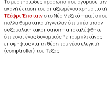
Το μυστηριώδες πρόσωπο που αγόρασε την
αχανή έκταση του απαξιωμένου χρηματιστή
Τζέφρι Έπσταϊν
στο Νέο Μεξικό —εκεί όπου
πολλά θύματα κατήγγειλαν ότι υπέστησαν
σeξουαλική κακοποίηση— αποκαλύφθηκε
ότι είναι ένας δυναμικός Ρεπουμπλικάνος
υποψήφιος για τη θέση του νέου ελεγκτή
(comptroller) του Τέξας.