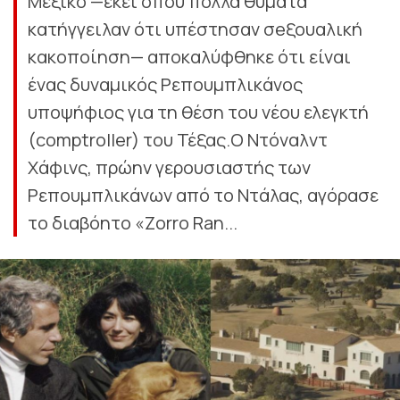
Μεξικό —εκεί όπου πολλά θύματα
κατήγγειλαν ότι υπέστησαν σeξουαλική
κακοποίηση— αποκαλύφθηκε ότι είναι
ένας δυναμικός Ρεπουμπλικάνος
υποψήφιος για τη θέση του νέου ελεγκτή
(comptroller) του Τέξας.Ο Ντόναλντ
Χάφινς, πρώην γερουσιαστής των
Ρεπουμπλικάνων από το Ντάλας, αγόρασε
το διαβόητο «Zorro Ran...