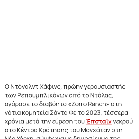
Ο Ντόναλντ Χάφινς, πρώην γερουσιαστής
των Ρεπουμπλικάνων από το Ντάλας,
αγόρασε το διαβόητο «Zorro Ranch» στη
νότια κομητεία Σάντα Φε το 2023, τέσσερα
χρόνια μετά την εύρεση του
Έπσταϊν
νεκρού
στο Κέντρο Κράτησης του Μανχάταν στη
Νέα Υόρκη, σύμφωνα με δημοσίευμα της