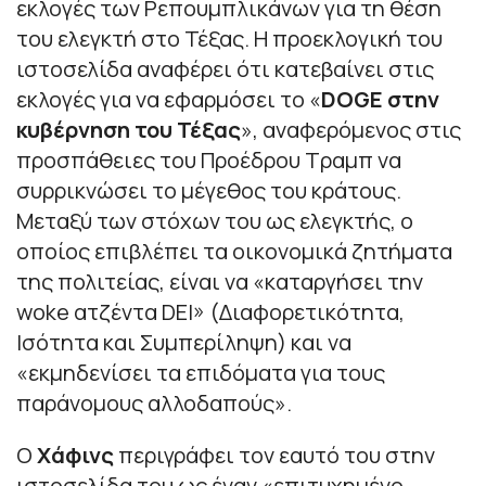
εκλογές των Ρεπουμπλικάνων για τη θέση
του ελεγκτή στο Τέξας. Η προεκλογική του
ιστοσελίδα αναφέρει ότι κατεβαίνει στις
εκλογές για να εφαρμόσει το «
DOGE στην
κυβέρνηση του Τέξας
», αναφερόμενος στις
προσπάθειες του Προέδρου Τραμπ να
συρρικνώσει το μέγεθος του κράτους.
Μεταξύ των στόχων του ως ελεγκτής, ο
οποίος επιβλέπει τα οικονομικά ζητήματα
της πολιτείας, είναι να «καταργήσει την
woke ατζέντα DEI» (Διαφορετικότητα,
Ισότητα και Συμπερίληψη) και να
«εκμηδενίσει τα επιδόματα για τους
παράνομους αλλοδαπούς».
Ο
Χάφινς
περιγράφει τον εαυτό του στην
ιστοσελίδα του ως έναν «επιτυχημένο