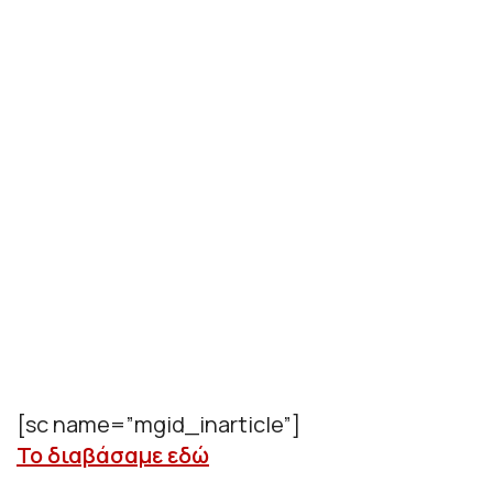
[sc name=”mgid_inarticle”]
Το διαβάσαμε εδώ