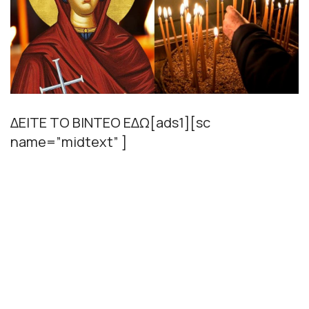
ΔΕΙΤΕ ΤΟ ΒΙΝΤΕΟ ΕΔΩ[ads1][sc
name=”midtext” ]